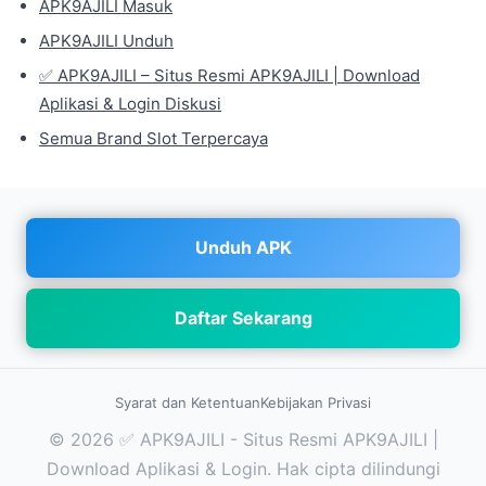
APK9AJILI Masuk
APK9AJILI Unduh
✅ APK9AJILI – Situs Resmi APK9AJILI | Download
Aplikasi & Login Diskusi
Semua Brand Slot Terpercaya
Unduh APK
Daftar Sekarang
Syarat dan Ketentuan
Kebijakan Privasi
© 2026 ✅ APK9AJILI - Situs Resmi APK9AJILI |
Download Aplikasi & Login. Hak cipta dilindungi