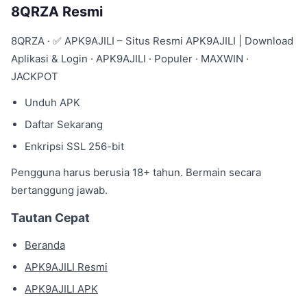
8QRZA Resmi
8QRZA · ✅ APK9AJILI – Situs Resmi APK9AJILI | Download
Aplikasi & Login · APK9AJILI · Populer · MAXWIN ·
JACKPOT
Unduh APK
Daftar Sekarang
Enkripsi SSL 256-bit
Pengguna harus berusia 18+ tahun. Bermain secara
bertanggung jawab.
Tautan Cepat
Beranda
APK9AJILI Resmi
APK9AJILI APK