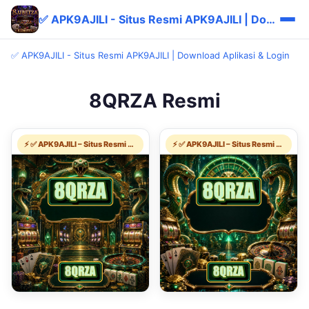
✅ APK9AJILI - Situs Resmi APK9AJILI | Download Aplikasi & Login
✅ APK9AJILI - Situs Resmi APK9AJILI | Download Aplikasi & Login
8QRZA Resmi
⚡ ✅ APK9AJILI – Situs Resmi APK9AJILI | Download Aplikasi & Login Terbaru
⚡ ✅ APK9AJILI – Situs Resmi APK9AJILI | Download Aplikasi & Login Terbaru