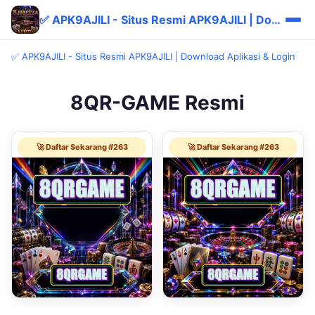
✅ APK9AJILI - Situs Resmi APK9AJILI | Download Aplikasi & Login
✅ APK9AJILI - Situs Resmi APK9AJILI | Download Aplikasi & Login
8QR-GAME Resmi
🚀 Daftar Sekarang #263
🚀 Daftar Sekarang #263